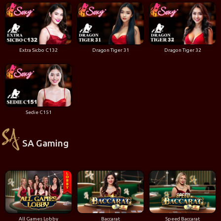
Extra Sicbo C132
Dragon Tiger 31
Dragon Tiger 32
Sedie C151
SA Gaming
All Games Lobby
Baccarat
Speed Baccarat