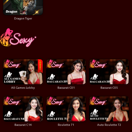
Dragon Tiger
All Games Lobby
Baccarat C01
Baccarat C05
Baccarat C14
Roulette 71
Auto Roulette 72