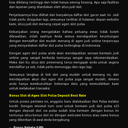
bisa dibilang tertinggi dan tidak hanya omong kosong. Apa saja fasilitas
dan layanan yang disediakan oleh situs judi slot.
Penjelasannya bisa dilihat dari banyaknya daftar slot gacor saat ini. Jadi
tidak perlu diragukan lagi, semuanya terlihat di halaman depan website
kami, situs judi slot menang cepat agen slot pulsa.
Kebanyakan orang mengatakan bahwa peluang emas tidak boleh
dilewatkan, inilah saatnya Anda semua mendapatkan keuntungan
dengan mendaftar slot mudah menang di agen judi online terpercaya
yang menyediakan daftar slot pulsa terlengkap di Indonesia.
Dengan agen slot pulsa anda akan mendapatkan sensasi bermain judi
online yang sangat berbeda tentunya sangat saya rekomendasikan.
Maka dari itu situs slot pemenang terus mengajak anda untuk segera
mendaftar ya sob, tidak perlu menunggu dan ragu lagi.
Semuanya lengkap di link slot yang mudah untuk menang ini, dan
mendapatkan akun dari agen slot pulsa juga sangat mudah, dimana
anda hanya membutuhkan beberapa data yang memudahkan kami
untuk melakukan transaksi.
Bonus Slot di Agen Slot Pulsa Deposit Best Rate
Untuk promo pertama ini, anggota baru dialokasikan Slot Pulsa melalui
kredit. Dengan minimal turn over untuk bermain judi slot pulsa x25
dengan deposit slot via pulsa sudah bisa bermain dengan bonus ini
tentunya situs bonus slot ini dengan welcome bonus atau nama bonus
yang diberikan di awal Anda bergabung.
Bonus Rebate 0.8%