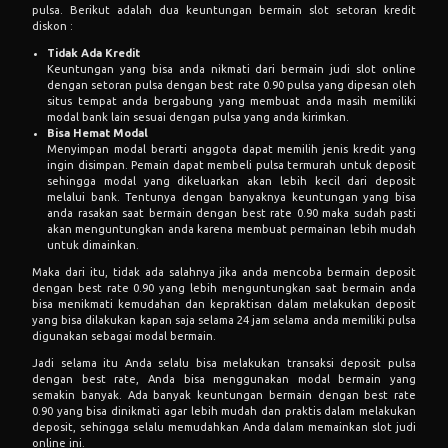
pulsa. Berikut adalah dua keuntungan bermain slot setoran kredit
diskon :
Tidak Ada Kredit
Keuntungan yang bisa anda nikmati dari bermain judi slot online
dengan setoran pulsa dengan best rate 0.90 pulsa yang dipesan oleh
situs tempat anda bergabung yang membuat anda masih memiliki
modal bank lain sesuai dengan pulsa yang anda kirimkan.
Bisa Hemat Modal
Menyimpan modal berarti anggota dapat memilih jenis kredit yang
ingin disimpan. Pemain dapat membeli pulsa termurah untuk deposit
sehingga modal yang dikeluarkan akan lebih kecil dari deposit
melalui bank. Tentunya dengan banyaknya keuntungan yang bisa
anda rasakan saat bermain dengan best rate 0.90 maka sudah pasti
akan menguntungkan anda karena membuat permainan lebih mudah
untuk dimainkan.
Maka dari itu, tidak ada salahnya jika anda mencoba bermain deposit
dengan best rate 0.90 yang lebih menguntungkan saat bermain anda
bisa menikmati kemudahan dan kepraktisan dalam melakukan deposit
yang bisa dilakukan kapan saja selama 24 jam selama anda memiliki pulsa
digunakan sebagai modal bermain.
Jadi selama itu Anda selalu bisa melakukan transaksi deposit pulsa
dengan best rate, Anda bisa menggunakan modal bermain yang
semakin banyak. Ada banyak keuntungan bermain dengan best rate
0.90 yang bisa dinikmati agar lebih mudah dan praktis dalam melakukan
deposit, sehingga selalu memudahkan Anda dalam memainkan slot judi
online ini.