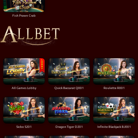
Fish Prawn Crab
All Games Lobby
Quick Baccarat Q001
Roulette R001
Sicbo S201
Dragon Tiger D201
Infinite Blackjack BJ001