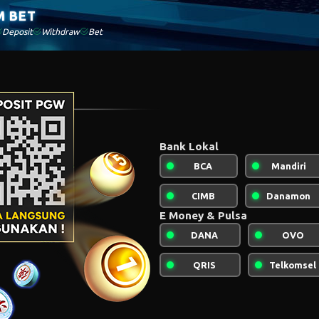
M BET
Deposit
Withdraw
Bet
Bank Lokal
BCA
Mandiri
CIMB
Danamon
E Money & Pulsa
DANA
OVO
QRIS
Telkomsel