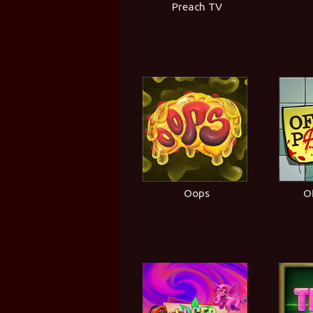
Preach TV
Oops
O