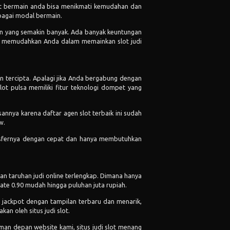
aat bermain anda bisa menikmati kemudahan dan
ebagai modal bermain.
in yang semakin banyak. Ada banyak keuntungan
alu memudahkan Anda dalam memainkan slot judi
an tercipta. Apalagi jika Anda bergabung dengan
lot pulsa memiliki fitur teknologi dompet yang
annya karena daftar agen slot terbaik ini sudah
w.
nsfernya dengan cepat dan hanya membutuhkan
an taruhan judi online terlengkap. Dimana hanya
te 0.90 mudah hingga puluhan juta rupiah.
ak jackpot dengan tampilan terbaru dan menarik,
an oleh situs judi slot.