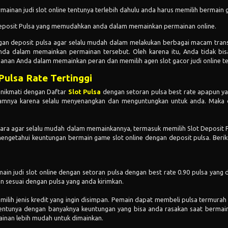
gan peluang tinggi untuk mendapatkan Progessive Jackpot.
nan judi slot online tentunya terlebih dahulu anda harus memilih bermain 
eposit Pulsa yang memudahkan anda dalam memainkan permainan online.
gan deposit pulsa agar selalu mudah dalam melakukan berbagai macam trans
da dalam memainkan permainan tersebut. Oleh karena itu, Anda tidak bis
an Anda dalam memainkan peran dan memilih agen slot gacor judi online te
Pulsa Rate Tertinggi
inikmati dengan Daftar
Slot Pulsa
dengan setoran pulsa best rate apapun yan
nya karena selalu menyenangkan dan menguntungkan untuk anda. Maka dar
ara agar selalu mudah dalam memainkannya, termasuk memilih Slot Deposit 
mengetahui keuntungan bermain game slot online dengan deposit pulsa. Berik
ain judi slot online dengan setoran pulsa dengan best rate 0.90 pulsa yang
n sesuai dengan pulsa yang anda kirimkan.
lih jenis kredit yang ingin disimpan. Pemain dapat membeli pulsa termurah
. Tentunya dengan banyaknya keuntungan yang bisa anda rasakan saat bermai
nan lebih mudah untuk dimainkan.