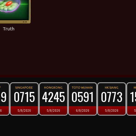
Truth
Y
SINGAPORE
HONGKONG
TOTO WUHAN
HK SIANG
M
99
0715
4245
0591
0773
1
26
5/8/2026
5/8/2026
6/8/2026
5/8/2026
5