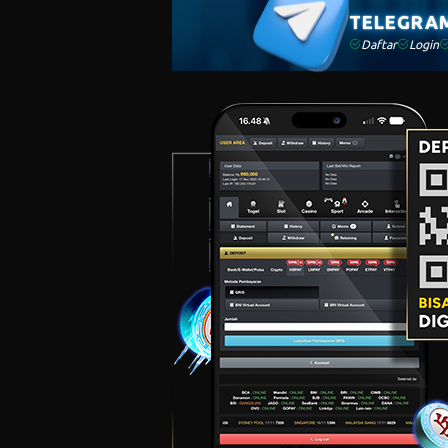
TELEGRA
Daftar
Login