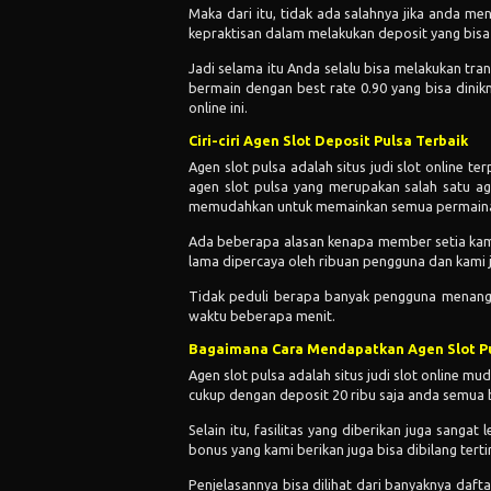
Maka dari itu, tidak ada salahnya jika anda 
kepraktisan dalam melakukan deposit yang bisa
Jadi selama itu Anda selalu bisa melakukan t
bermain dengan best rate 0.90 yang bisa dini
online ini.
Ciri-ciri Agen Slot Deposit Pulsa Terbaik
Agen slot pulsa adalah situs judi slot online 
agen slot pulsa yang merupakan salah satu age
memudahkan untuk memainkan semua permaina
Ada beberapa alasan kenapa member setia kami s
lama dipercaya oleh ribuan pengguna dan kami 
Tidak peduli berapa banyak pengguna menang
waktu beberapa menit.
Bagaimana Cara Mendapatkan Agen Slot P
Agen slot pulsa adalah situs judi slot online 
cukup dengan deposit 20 ribu saja anda semua 
Selain itu, fasilitas yang diberikan juga sang
bonus yang kami berikan juga bisa dibilang terti