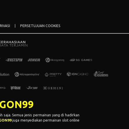
RIVASI
|
PERSETUJUAN COOKIES
RAGON99
h saja. Semua jenis permainan yang di hadirkan
GON99
juga menyediakan permainan slot online