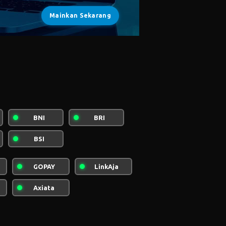
Mainkan Sekarang
BNI
BRI
BSI
GOPAY
LinkAja
Axiata