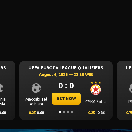
ERS
UEFA EUROPA LEAGUE QUALIFIERS
UE
August 6, 2026 — 22:00 WIB
0 : 0
BET NOW
CS
t of
Red
KuPS
Universitatea
thian
Sal
Craiova
-0.94
0.7
-0.25
-0.97
0.25
0.79