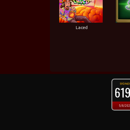
Laced
SYDNE
61
5/8/20