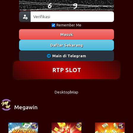
Remember Me
Masuk
Daftar Sekarang
Main di Telegram
RTP SLOT
Desktop
Wap
Megawin