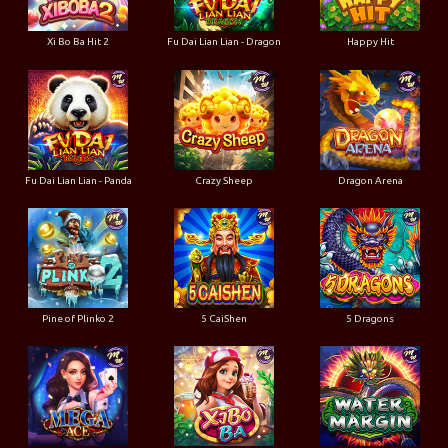
Xi Bo Ba Hit 2
Fu Dai Lian Lian - Dragon
Happy Hit
Fu Dai Lian Lian - Panda
Crazy Sheep
Dragon Arena
Pine of Plinko 2
5 CaiShen
5 Dragons