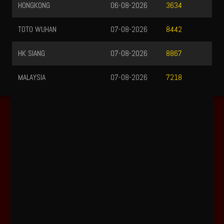
HONGKONG
06-08-2026
3634
TOTO WUHAN
07-08-2026
8442
HK SIANG
07-08-2026
8867
MALAYSIA
07-08-2026
7218