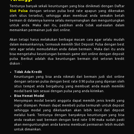
Tentunya banyak sekali keuntungan yang bisa dinikmati dengan Daftar
Slot Pulsa
dengan setoran pulsa best rate apapun yang dikenakan
oleh situs tersebut, sehingga akan membuat anda semakin betah
bermain di dalamnya karena selalu menyenangkan dan menguntungkan
untuk anda. Maka dari itu, pastikan anda tidak asal-asalan dalam
memainkan permainan judi slot online.
Akan tetapi harus melakukan berbagai macam cara agar selalu mudah
dalam memainkannya, termasuk memilih Slot Deposit Pulsa dengan best
rate agar selalu memudahkan anda dalam bermain. Maka dari itu anda
bisa mengetahui keuntungan bermain game slot online dengan deposit
pulsa. Berikut adalah dua keuntungan bermain slot setoran kredit
diskon :
Tidak Ada Kredit
Keuntungan yang bisa anda nikmati dari bermain judi slot online
dengan setoran pulsa dengan best rate 0.90 pulsa yang dipesan oleh
situs tempat anda bergabung yang membuat anda masih memiliki
modal bank lain sesuai dengan pulsa yang anda kirimkan.
Bisa Hemat Modal
Menyimpan modal berarti anggota dapat memilih jenis kredit yang
ingin disimpan. Pemain dapat membeli pulsa termurah untuk deposit
sehingga modal yang dikeluarkan akan lebih kecil dari deposit
melalui bank. Tentunya dengan banyaknya keuntungan yang bisa
anda rasakan saat bermain dengan best rate 0.90 maka sudah pasti
akan menguntungkan anda karena membuat permainan lebih mudah
untuk dimainkan.