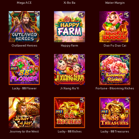
Mega ACE
Xi Bo Ba
Water Margin
Outlawed Heroes
Happy Farm
Duo Fu Duo Cai
Lucky - 88 Flower
Ji Xiang Ru Yi
Fortune - Blooming Riches
Journey to the West
Lucky - 88 Riches
Lucky - 88 Treasures