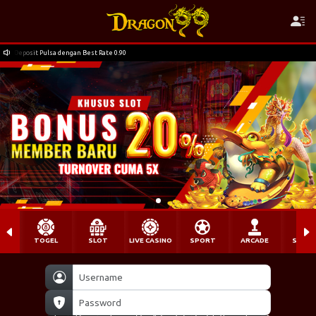
Deposit Pulsa dengan Best Rate 0.90
TOGEL
SLOT
LIVE CASINO
SPORT
ARCADE
SABU