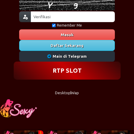
Remember Me
Masuk
Daftar Sekarang
Main di Telegram
RTP SLOT
Desktop
Wap