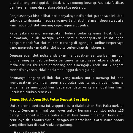
bisa dibilang tertinggi dan tidak hanya omong kosong. Apa saja fasilitas
dan layanan yang disediakan oleh situs judi slot.
Penjelasannya bisa dilihat dari banyaknya daftar slot gacor saat ini. Jadi
tidak perlu diragukan lagi, semuanya terlihat di halaman depan website
kami, situs judi slot menang cepat agen slot pulsa.
Kebanyakan orang mengatakan bahwa peluang emas tidak boleh
dilewatkan, inilah saatnya Anda semua mendapatkan keuntungan
dengan mendaftar slot mudah menang di agen judi online terpercaya
yang menyediakan daftar slot pulsa terlengkap di Indonesia.
Dengan agen slot pulsa anda akan mendapatkan sensasi bermain judi
online yang sangat berbeda tentunya sangat saya rekomendasikan.
Maka dari itu situs slot pemenang terus mengajak anda untuk segera
mendaftar ya sob, tidak perlu menunggu dan ragu lagi.
Semuanya lengkap di link slot yang mudah untuk menang ini, dan
mendapatkan akun dari agen slot pulsa juga sangat mudah, dimana
anda hanya membutuhkan beberapa data yang memudahkan kami
untuk melakukan transaksi.
Bonus Slot di Agen Slot Pulsa Deposit Best Rate
Untuk promo pertama ini, anggota baru dialokasikan Slot Pulsa melalui
kredit. Dengan minimal turn over untuk bermain judi slot pulsa x25
dengan deposit slot via pulsa sudah bisa bermain dengan bonus ini
tentunya situs bonus slot ini dengan welcome bonus atau nama bonus
yang diberikan di awal Anda bergabung.
Bonus Rebate 0.8%