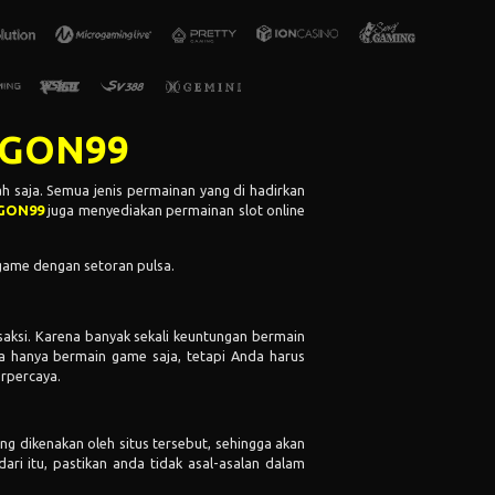
RAGON99
h saja. Semua jenis permainan yang di hadirkan
GON99
juga menyediakan permainan slot online
game dengan setoran pulsa.
aksi. Karena banyak sekali keuntungan bermain
a hanya bermain game saja, tetapi Anda harus
rpercaya.
g dikenakan oleh situs tersebut, sehingga akan
i itu, pastikan anda tidak asal-asalan dalam