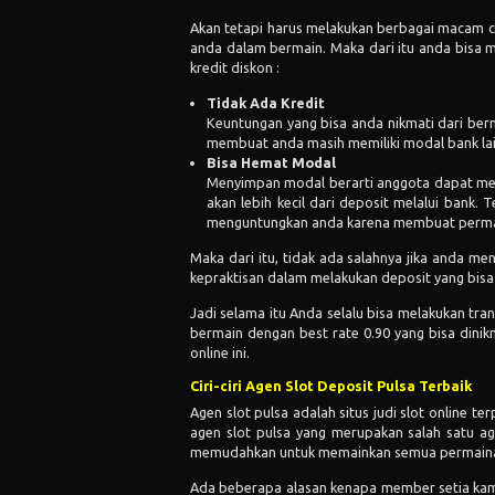
Akan tetapi harus melakukan berbagai macam c
anda dalam bermain. Maka dari itu anda bisa 
kredit diskon :
Tidak Ada Kredit
Keuntungan yang bisa anda nikmati dari berm
membuat anda masih memiliki modal bank lai
Bisa Hemat Modal
Menyimpan modal berarti anggota dapat memi
akan lebih kecil dari deposit melalui bank
menguntungkan anda karena membuat permai
Maka dari itu, tidak ada salahnya jika anda 
kepraktisan dalam melakukan deposit yang bisa
Jadi selama itu Anda selalu bisa melakukan t
bermain dengan best rate 0.90 yang bisa dini
online ini.
Ciri-ciri Agen Slot Deposit Pulsa Terbaik
Agen slot pulsa adalah situs judi slot online 
agen slot pulsa yang merupakan salah satu age
memudahkan untuk memainkan semua permaina
Ada beberapa alasan kenapa member setia kami s
lama dipercaya oleh ribuan pengguna dan kami 