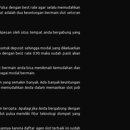
Pulsa dengan best rate agar selalu memudahkan
ut adalah dua keuntungan bermain slot setoran
 dipesan oleh situs tempat anda bergabung yang
 untuk deposit sehingga modal yang dikeluarkan
n dengan best rate 0.90 maka sudah pasti akan
aat bermain anda bisa menikmati kemudahan dan
ebagai modal bermain.
in yang semakin banyak. Ada banyak keuntungan
alu memudahkan Anda dalam memainkan slot judi
an tercipta. Apalagi jika Anda bergabung dengan
lot pulsa memiliki fitur teknologi dompet yang
annya karena daftar agen slot terbaik ini sudah
w.