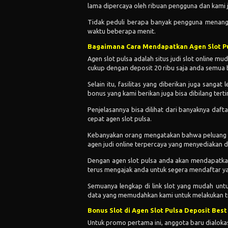
Tidak peduli berapa banyak pengguna menang
waktu beberapa menit.
Bagaimana Cara Mendapatkan Agen Slot P
Agen slot pulsa adalah situs judi slot online 
cukup dengan deposit 20 ribu saja anda semua 
Selain itu, fasilitas yang diberikan juga sang
bonus yang kami berikan juga bisa dibilang terti
Penjelasannya bisa dilihat dari banyaknya daftar
cepat agen slot pulsa.
Kebanyakan orang mengatakan bahwa peluang e
agen judi online terpercaya yang menyediakan da
Dengan agen slot pulsa anda akan mendapatkan
terus mengajak anda untuk segera mendaftar ya 
Semuanya lengkap di link slot yang mudah un
data yang memudahkan kami untuk melakukan tr
Bonus Slot di Agen Slot Pulsa Deposit Best
Untuk promo pertama ini, anggota baru dialokasi
bisa bermain dengan bonus ini tentunya situs 