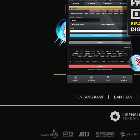
TENTANG KAMI
|
BANTUAN
|