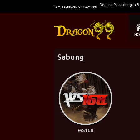
Deposit Pulsa dengan Be
Kamis 6/08/2026 03:42:58
HO
Sabung
WS168