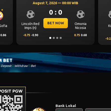
August 7, 2026 — 00:00 WIB
0 : 0
BET NOW
Red Bull
FC
rlecht
Pafos FC
Salzburg
K
5
0.92
1
0.88
-1
0.94
-0.
M BET
Deposit
Withdraw
Bet
Bank Lokal
BCA
Mandiri