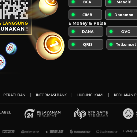
CIMB
Danamon
E Money & Pulsa
DANA
OVO
QRIS
Telkomsel
PERATURAN
|
INFORMASI BANK
|
HUBUNGI KAMI
|
KEBIJAKAN P