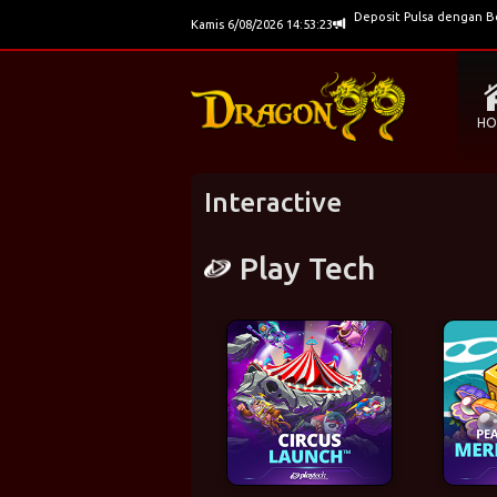
Deposit Pulsa dengan Be
Kamis 6/08/2026 14:53:24
HO
Interactive
Play Tech