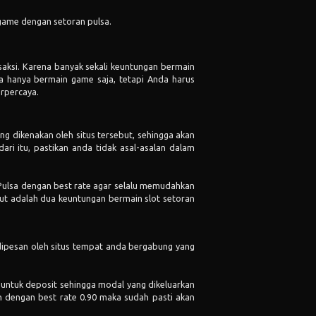
game dengan setoran pulsa.
aksi. Karena banyak sekali keuntungan bermain
a hanya bermain game saja, tetapi Anda harus
rpercaya.
g dikenakan oleh situs tersebut, sehingga akan
i itu, pastikan anda tidak asal-asalan dalam
Pulsa dengan best rate agar selalu memudahkan
ut adalah dua keuntungan bermain slot setoran
 dipesan oleh situs tempat anda bergabung yang
 untuk deposit sehingga modal yang dikeluarkan
n dengan best rate 0.90 maka sudah pasti akan