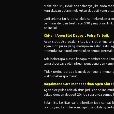
Maka dari itu, tidak ada salahnya jika anda 
kepraktisan dalam melakukan deposit yang bisa
Jadi selama itu Anda selalu bisa melakukan t
bermain dengan best rate 0.90 yang bisa dini
online ini.
Ciri-ciri Agen Slot Deposit Pulsa Terbaik
Agen slot pulsa adalah situs judi slot online 
agen slot pulsa yang merupakan salah satu age
memudahkan untuk memainkan semua permaina
Ada beberapa alasan kenapa member setia kami s
lama dipercaya oleh ribuan pengguna dan kami 
Tidak peduli berapa banyak pengguna menang
waktu beberapa menit.
Bagaimana Cara Mendapatkan Agen Slot P
Agen slot pulsa adalah situs judi slot online 
cukup dengan deposit 20 ribu saja anda semua 
Selain itu, fasilitas yang diberikan juga sang
bonus yang kami berikan juga bisa dibilang terti
Penjelasannya bisa dilihat dari banyaknya daftar