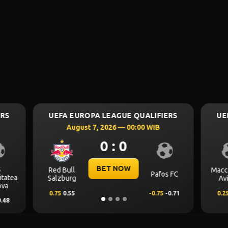
ERS
UEFA EUROPA LEAGUE QUALIFIERS
UE
August 6, 2026 — 22:59 WIB
0 : 0
BET NOW
t of
Jagiellonia
FC 
Rangers FC
thian
Bialystok
Kr
0.99
0.00
-0.97
0.00
0.81
-0.