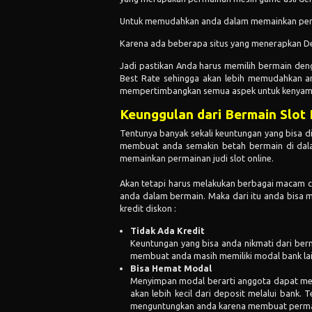
Untuk memudahkan anda dalam memainkan permai
Karena ada beberapa situs yang menerapkan D
Jadi pastikan Anda harus memilih bermain den
Best Rate sehingga akan lebih memudahkan an
mempertimbangkan semua aspek untuk kenyaman
Keunggulan dari Bermain Slot 
Tentunya banyak sekali keuntungan yang bisa d
membuat anda semakin betah bermain di dalam
memainkan permainan judi slot online.
Akan tetapi harus melakukan berbagai macam c
anda dalam bermain. Maka dari itu anda bisa 
kredit diskon :
Tidak Ada Kredit
Keuntungan yang bisa anda nikmati dari berm
membuat anda masih memiliki modal bank lai
Bisa Hemat Modal
Menyimpan modal berarti anggota dapat memi
akan lebih kecil dari deposit melalui bank
menguntungkan anda karena membuat permai