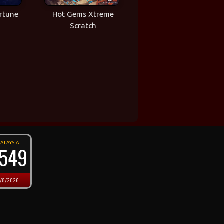
rtune
Hot Gems Xtreme
Scratch
ALAYSIA
549
/8/2026