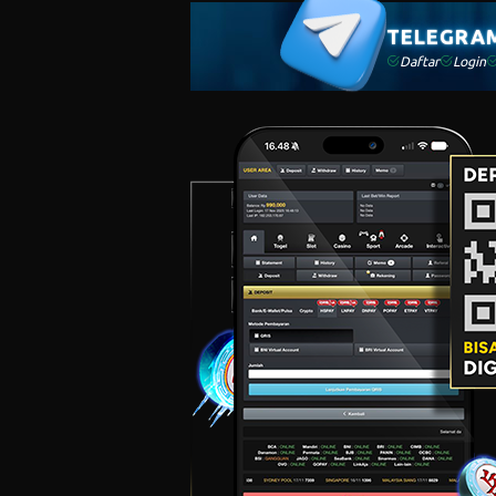
TELEGRA
Daftar
Login