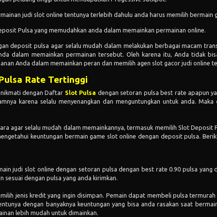
nan judi slot online tentunya terlebih dahulu anda harus memilih bermain 
eposit Pulsa yang memudahkan anda dalam memainkan permainan online.
gan deposit pulsa agar selalu mudah dalam melakukan berbagai macam trans
da dalam memainkan permainan tersebut. Oleh karena itu, Anda tidak bis
an Anda dalam memainkan peran dan memilih agen slot gacor judi online te
Pulsa Rate Tertinggi
inikmati dengan Daftar
Slot Pulsa
dengan setoran pulsa best rate apapun yan
nya karena selalu menyenangkan dan menguntungkan untuk anda. Maka dar
ara agar selalu mudah dalam memainkannya, termasuk memilih Slot Deposit 
mengetahui keuntungan bermain game slot online dengan deposit pulsa. Berik
ain judi slot online dengan setoran pulsa dengan best rate 0.90 pulsa yang
n sesuai dengan pulsa yang anda kirimkan.
lih jenis kredit yang ingin disimpan. Pemain dapat membeli pulsa termurah
. Tentunya dengan banyaknya keuntungan yang bisa anda rasakan saat bermai
nan lebih mudah untuk dimainkan.