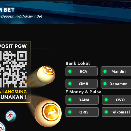
M BET
Deposit
Withdraw
Bet
Bank Lokal
BCA
Mandiri
CIMB
Danamon
E Money & Pulsa
DANA
OVO
QRIS
Telkomsel