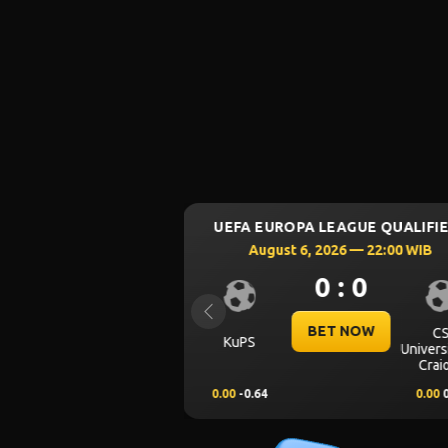
UEFA EUROPA LEAGUE QUALIFI
August 7, 2026 — 02:00 WIB
0 : 0
Previous
BET NOW
Hear
Benfica
Midlo
2.5
0.83
-2.5
-