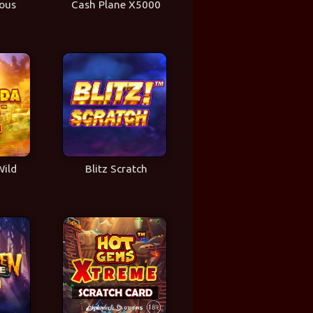
ious
Cash Plane X5000
ild
Blitz Scratch