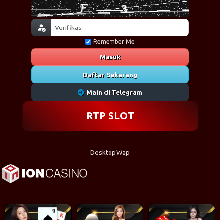
Remember Me
Masuk
Daftar Sekarang
Main di Telegram
RTP SLOT
Desktop
Wap