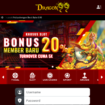
Deposit Pulsa dengan Best Rate 0.90
TOGEL
SLOT
LIVE CASINO
SPORT
ARCADE
SABU