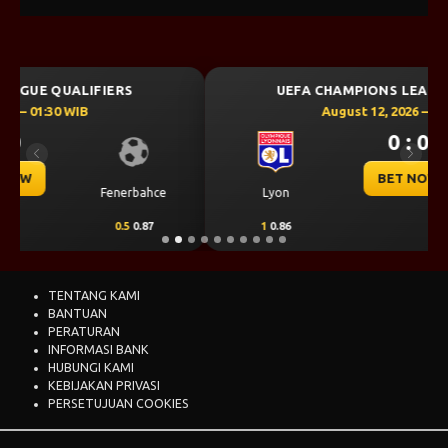
UEFA CHAMPIONS LEAGUE QUALIFIERS
August 12, 2026 — 02:00 WIB
0 : 0
Previous
Next
BET NOW
Lyon
Sparta Praha
1
0.86
-1
0.96
TENTANG KAMI
BANTUAN
PERATURAN
INFORMASI BANK
HUBUNGI KAMI
KEBIJAKAN PRIVASI
PERSETUJUAN COOKIES