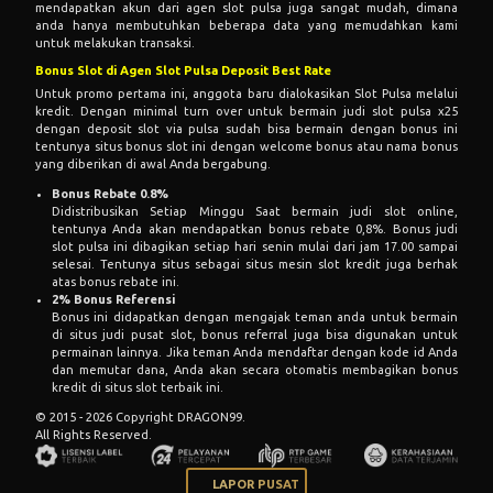
mendapatkan akun dari agen slot pulsa juga sangat mudah, dimana
anda hanya membutuhkan beberapa data yang memudahkan kami
untuk melakukan transaksi.
Bonus Slot di Agen Slot Pulsa Deposit Best Rate
Untuk promo pertama ini, anggota baru dialokasikan Slot Pulsa melalui
kredit. Dengan minimal turn over untuk bermain judi slot pulsa x25
dengan deposit slot via pulsa sudah bisa bermain dengan bonus ini
tentunya situs bonus slot ini dengan welcome bonus atau nama bonus
yang diberikan di awal Anda bergabung.
Bonus Rebate 0.8%
Didistribusikan Setiap Minggu Saat bermain judi slot online,
tentunya Anda akan mendapatkan bonus rebate 0,8%. Bonus judi
slot pulsa ini dibagikan setiap hari senin mulai dari jam 17.00 sampai
selesai. Tentunya situs sebagai situs mesin slot kredit juga berhak
atas bonus rebate ini.
2% Bonus Referensi
Bonus ini didapatkan dengan mengajak teman anda untuk bermain
di situs judi pusat slot, bonus referral juga bisa digunakan untuk
permainan lainnya. Jika teman Anda mendaftar dengan kode id Anda
dan memutar dana, Anda akan secara otomatis membagikan bonus
kredit di situs slot terbaik ini.
© 2015 - 2026 Copyright DRAGON99.
All Rights Reserved.
LAPOR PUSAT